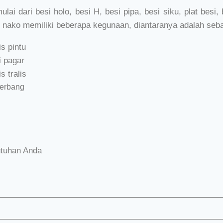
ai dari besi holo, besi H, besi pipa, besi siku, plat besi,
 nako memiliki beberapa kegunaan, diantaranya adalah seba
s pintu
i pagar
 tralis
gerbang
utuhan Anda