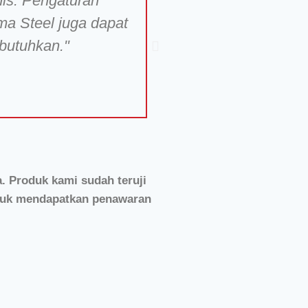
nis. Pengaturan
"Kualitas produkn
ma Steel juga dapat
butuhkan."
. Produk kami sudah teruji
ntuk mendapatkan penawaran