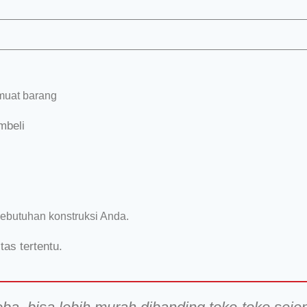
muat barang
mbeli
kebutuhan konstruksi Anda.
as tertentu.