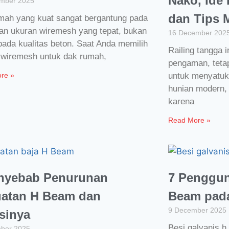
Nako, Ide 
mber 2025
dan Tips 
mah yang kuat sangat bergantung pada
han ukuran wiremesh yang tepat, bukan
16 December 202
pada kualitas beton. Saat Anda memilih
Railing tangga 
 wiremesh untuk dak rumah,
pengaman, tetap
re »
untuk menyatuk
hunian modern, 
karena
Read More »
nyebab Penurunan
7 Penggun
atan H Beam dan
Beam pada
9 December 2025
sinya
Besi galvanis h
ber 2025