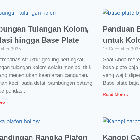
ungan Tulangan Kolom,
Panduan B
asi hingga Base Plate
untuk Kol
mber 2025
16 December 202
embahas struktur gedung bertingkat,
Saat Anda mere
an tulangan kolom selalu menjadi titik
base plate baja
 yang menentukan keamanan bangunan.​
yang wajib dipe
han kecil pada detail sambungan batang
Base plate baja
ke pondasi,
Read More »
re »
andingan Rangka Plafon
Kanopi Ca