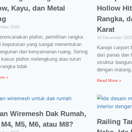
ow, Kayu, dan Metal
Hollow Hi
ng
Rangka, d
mber 2025
Karat
erencanakan plafon, pemilihan rangka
16 December 202
i keputusan yang sangat menentukan
Kanopi carport 
angunan dan kenyamanan ruang. Sering
dari panas dan h
i kasus plafon melengkung atau turun
struktur bangun
rangka tidak
dengan matang.
re »
Read More »
an Wiremesh Dak Rumah,
Railing Ta
h M4, M5, M6, atau M8?