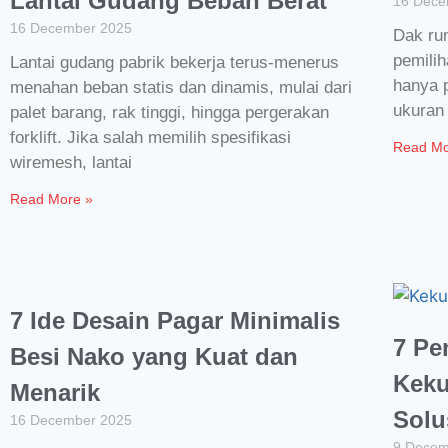
Lantai Gudang Beban Berat
16 Dece
16 December 2025
Dak ru
pemili
Lantai gudang pabrik bekerja terus-menerus
hanya 
menahan beban statis dan dinamis, mulai dari
ukuran
palet barang, rak tinggi, hingga pergerakan
forklift. Jika salah memilih spesifikasi
Read Mo
wiremesh, lantai
Read More »
7 Ide Desain Pagar Minimalis
7 Pe
Besi Nako yang Kuat dan
Keku
Menarik
Solu
16 December 2025
9 Decem