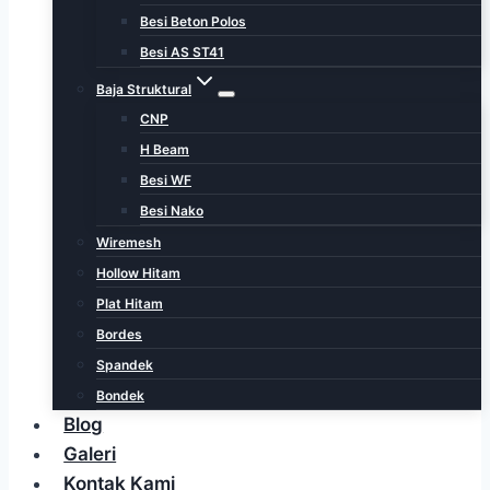
Besi Beton Polos
Besi AS ST41
Baja Struktural
CNP
H Beam
Besi WF
Besi Nako
Wiremesh
Hollow Hitam
Plat Hitam
Bordes
Spandek
Bondek
Blog
Galeri
Kontak Kami