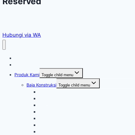
Reserved
Hubungi via WA
Beranda
Tentang Kami
Produk Kami
Toggle child menu
Baja Konstruksi
Toggle child menu
Besi UNP
Besi Siku
Plat Strip
Pipa Hitam
Besi Beton Ulir
Besi Beton Polos
Besi AS ST41