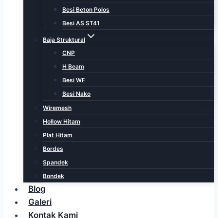
Besi Beton Polos
Besi AS ST41
Baja Struktural
CNP
H Beam
Besi WF
Besi Nako
Wiremesh
Hollow Hitam
Plat Hitam
Bordes
Spandek
Bondek
Blog
Galeri
Kontak Kami