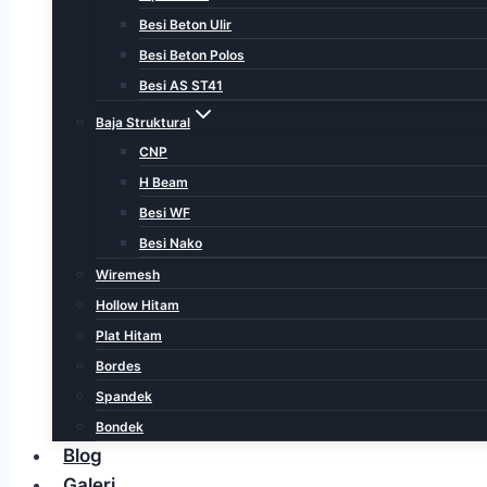
Besi Beton Ulir
Besi Beton Polos
Besi AS ST41
Baja Struktural
CNP
H Beam
Besi WF
Besi Nako
Wiremesh
Hollow Hitam
Plat Hitam
Bordes
Spandek
Bondek
Blog
Galeri