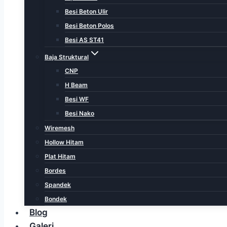
Besi Beton Ulir
Besi Beton Polos
Besi AS ST41
Baja Struktural
CNP
H Beam
Besi WF
Besi Nako
Wiremesh
Hollow Hitam
Plat Hitam
Bordes
Spandek
Bondek
Blog
Galeri