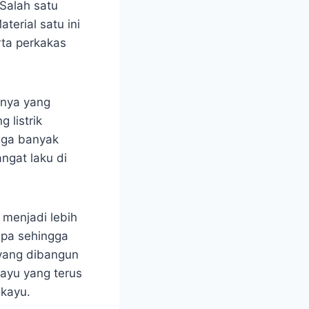
Salah satu
terial satu ini
rta perkakas
rnya yang
 listrik
gga banyak
ngat laku di
 menjadi lebih
upa sehingga
 yang dibangun
kayu yang terus
 kayu.