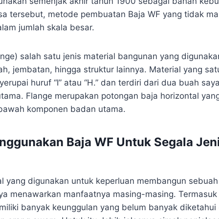
unakan semenjak akhir tahun 1900 sebagai bahan kebut
a tersebut, metode pembuatan Baja WF yang tidak ma
am jumlah skala besar.
ange) salah satu jenis material bangunan yang digunak
jembatan, hingga struktur lainnya. Material yang satu 
rupai huruf “I” atau “H.” dan terdiri dari dua buah say
tama. Flange merupakan potongan baja horizontal yang
 bawah komponen badan utama.
nggunakan Baja WF Untuk Segala Jen
al yang digunakan untuk keperluan membangun sebuah 
ya menawarkan manfaatnya masing-masing. Termasuk 
iliki banyak keunggulan yang belum banyak diketahui 