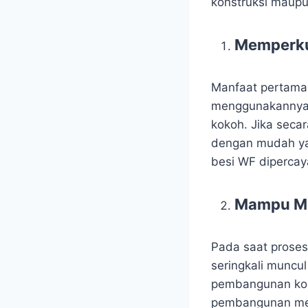
konstruksi maupun
Memperku
Manfaat pertama 
menggunakannya 
kokoh. Jika seca
dengan mudah ya
besi WF dipercay
Mampu Me
Pada saat prose
seringkali muncul
pembangunan kon
pembangunan menj