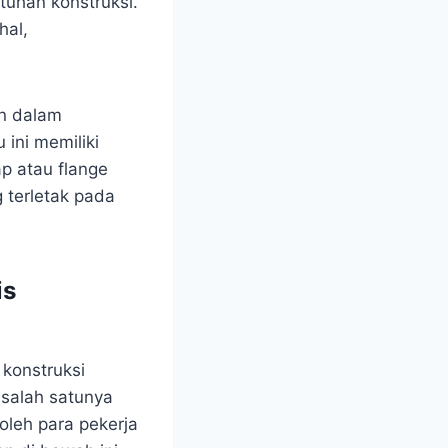
uhan konstruksi.
hal,
an dalam
ini memiliki
ap atau flange
 terletak pada
is
konstruksi
salah satunya
oleh para pekerja