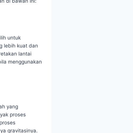
n di bawah ini:
lih untuk
 lebih kuat dan
etakan lantai
bila menggunakan
ah yang
nyak proses
proses
ya gravitasinya.