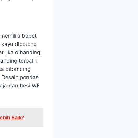
memiliki bobot
n kayu dipotong
t jika dibanding
anding terbalik
ika dibanding
. Desain pondasi
aja dan besi WF
ebih Baik?