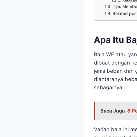
Kekuran
Tips Membel
Related pos
Apa Itu B
Baja WF atau yan
dibuat dengan ket
jenis beban dan 
diantaranya beba
sebagainya.
Baca Juga
8 P
Varian baja ini m