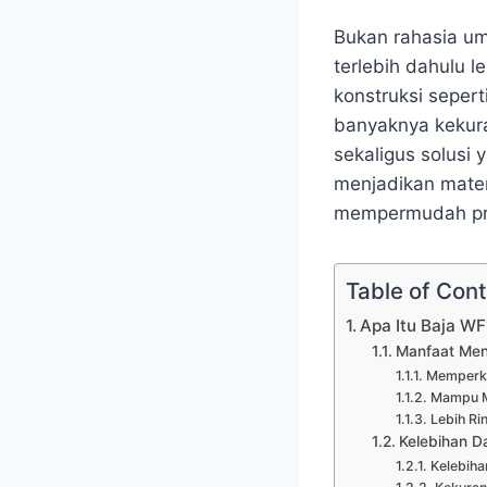
Bukan rahasia umu
terlebih dahulu 
konstruksi seper
banyaknya kekuran
sekaligus solusi 
menjadikan mater
mempermudah pro
Table of Con
Apa Itu Baja WF
Manfaat Men
Memperku
Mampu M
Lebih Ri
Kelebihan D
Kelebiha