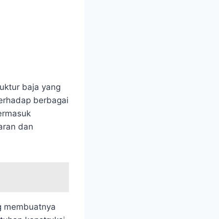
uktur baja yang
terhadap berbagai
termasuk
taran dan
ang membuatnya