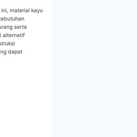
ini, material kayu
 kebutuhan
urang serta
alternatif
truksi
ang dapat