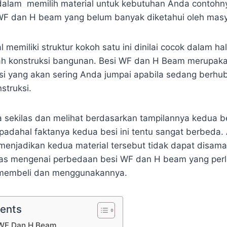
u dalam memilih material untuk kebutuhan Anda contohn
WF dan H beam
yang belum banyak diketahui oleh ma
l memiliki struktur kokoh satu ini dinilai cocok dalam 
ah konstruksi bangunan. Besi WF dan H Beam merupaka
ksi yang akan sering Anda jumpai apabila sedang berh
struksi.
ra sekilas dan melihat berdasarkan tampilannya kedua be
 padahal faktanya kedua besi ini tentu sangat berbeda
enjadikan kedua material tersebut tidak dapat disamak
as mengenai perbedaan besi WF dan H beam yang perl
h membeli dan menggunakannya.
tents
 WF Dan H Beam