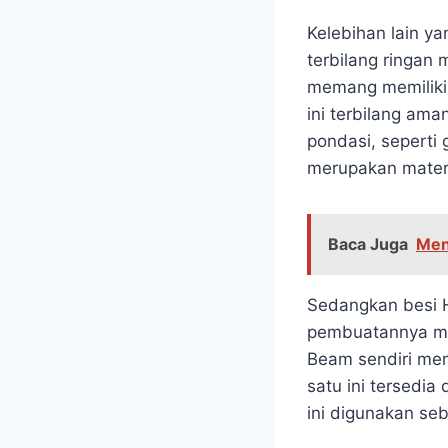
Kelebihan lain y
terbilang ringan 
memang memiliki 
ini terbilang am
pondasi, seperti 
merupakan materi
Baca Juga
Men
Sedangkan besi H
pembuatannya m
Beam sendiri mem
satu ini tersedi
ini digunakan se