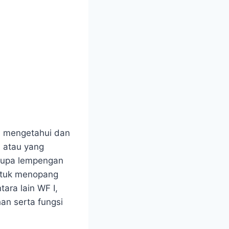
u mengetahui dan
F atau yang
erupa lempengan
ntuk menopang
tara lain WF I,
n serta fungsi