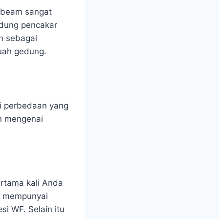
H beam sangat
edung pencakar
an sebagai
buah gedung.
ki perbedaan yang
an mengenai
ertama kali Anda
am mempunyai
i WF. Selain itu