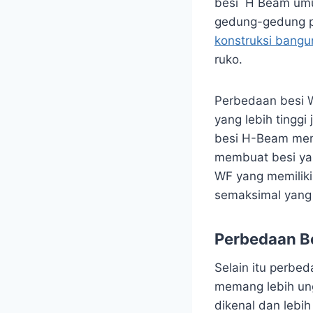
besi H Beam umu
gedung-gedung p
konstruksi bang
ruko.
Perbedaan besi 
yang lebih tingg
besi H-Beam memp
membuat besi yan
WF yang memiliki
semaksimal yang 
Perbedaan B
Selain itu perbed
memang lebih ung
dikenal dan lebi