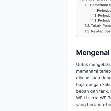
Perbedaan 
Perbedaa
Perbeda
Perbedaa
Teknik Pem
Related pos
Mengenal
Untuk mengetahu
memahami terlebi
dikenal juga den
baja dengan keku
beban dan tarik. 
WF H serta WF Be
yang berbeda-be