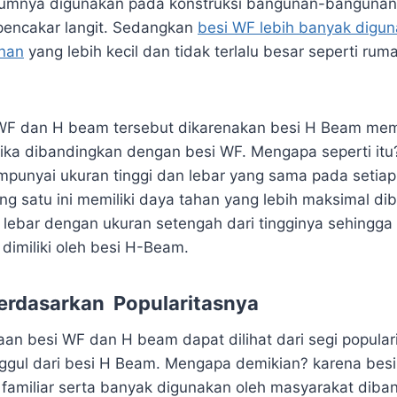
mnya digunakan pada konstruksi bangunan-bangunan 
encakar langit. Sedangkan
besi WF lebih banyak digu
unan
yang lebih kecil dan tidak terlalu besar seperti ru
WF dan H beam tersebut dikarenakan besi H Beam me
i jika dibandingkan dengan besi WF. Mengapa seperti itu
unyai ukuran tinggi dan lebar yang sama pada setiap 
g satu ini memiliki daya tahan yang lebih maksimal di
 lebar dengan ukuran setengah dari tingginya sehingga
dimiliki oleh besi H-Beam.
erdasarkan Popularitasnya
aan besi WF dan H beam dapat dilihat dari segi popular
gul dari besi H Beam. Mengapa demikian? karena besi
h familiar serta banyak digunakan oleh masyarakat diba