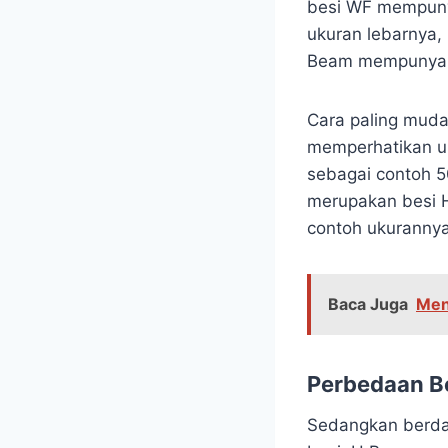
besi WF mempunya
ukuran lebarnya, 
Beam mempunyai d
Cara paling mud
memperhatikan uk
sebagai contoh 
merupakan besi 
contoh ukuranny
Baca Juga
Men
Perbedaan B
Sedangkan berda