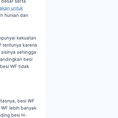
besar serta
nakan untuk
mah hunian dan
mpunyai kekuatan
? tentunya karena
sisinya sehingga
bandingkan besi
 besi WF tidak
itasnya, besi WF
 WF lebih banyak
nding besi H-